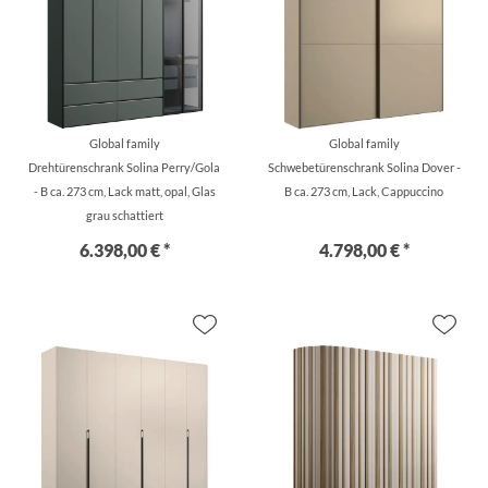
Global family
Global family
Drehtürenschrank Solina Perry/Gola
Schwebetürenschrank Solina Dover -
- B ca. 273 cm, Lack matt, opal, Glas
B ca. 273 cm, Lack, Cappuccino
grau schattiert
6.398,00 € *
4.798,00 € *