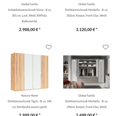
Global family
Global family
Schwebetürenschrank Viana - B ca.
Drehtürenschrank Marbella - B. ca.
301 cm, Lack, Weiß, Riffholz,
302cm, Korpus, Front Glas, Weiß
Balkeneiche
2.988,00 € *
3.120,00 € *
Natura Home
Global family
Drehtürenschrank Tigris - B. ca. 240
Drehtürenschrank Marbella - B. ca.
cm, Kernbuche massiv, geölt
296cm, Korpus, Front Glas, Weiß
2.999,00 € *
2.498,00 € *