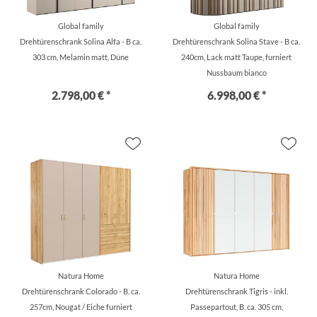
Global family
Global family
Drehtürenschrank Solina Alfa - B ca.
Drehtürenschrank Solina Stave - B ca.
303 cm, Melamin matt, Düne
240cm, Lack matt Taupe, furniert
Nussbaum bianco
2.798,00 € *
6.998,00 € *
Natura Home
Natura Home
Drehtürenschrank Colorado - B. ca.
Drehtürenschrank Tigris - inkl.
257cm, Nougat / Eiche furniert
Passepartout, B. ca. 305 cm,