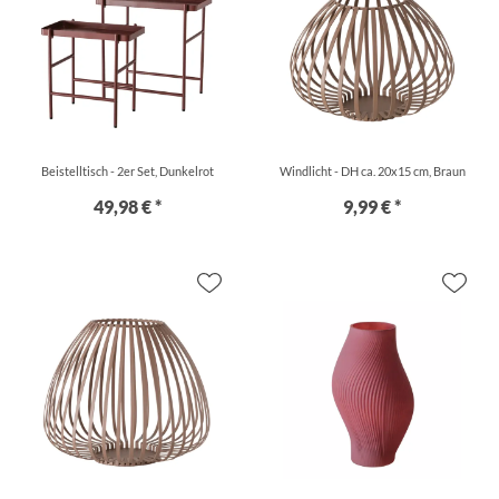
Beistelltisch - 2er Set, Dunkelrot
Windlicht - DH ca. 20x15 cm, Braun
49,98 € *
9,99 € *