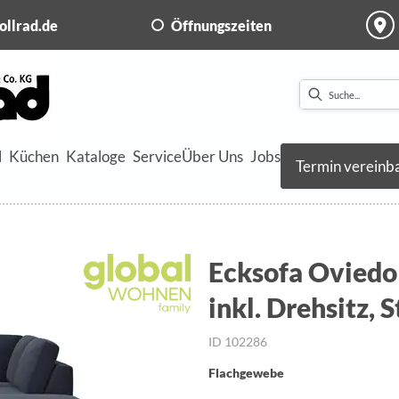
ollrad.de
Öffnungszeiten
l
Küchen
Kataloge
Service
Über Uns
Jobs
Termin vereinb
Ecksofa Oviedo 
inkl. Drehsitz, 
ID 102286
Flachgewebe