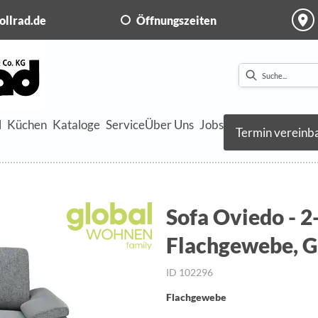
ollrad.de
Öffnungszeiten
l
Küchen
Kataloge
Service
Über Uns
Jobs
Termin vereinb
Sofa Oviedo - 2
Flachgewebe, G
ID 102296
Flachgewebe