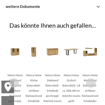
weitere Dokumente
Das könnte Ihnen auch gefallen...
Natura Home
Natura Home
Natura Home
Natura Home
Natura Home
Highboard
Vitrine
Sideboard
Esstisch
Wohnwand
Bakersfield -
Bakersfield -
Bakersfield -
Bakersfield - LB
Bakersfield -
sichtbare
sichtbare
Schublade
ca. 200x100 cm,
sichtbare
Rückwand
Rückwand und
geschroppt,
Asteiche massiv,
Rückwand und
geschroppt,
Schublade
Asteiche massiv,
geölt
Schubladen