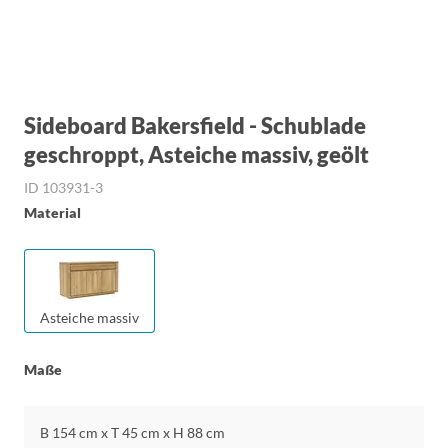
Sideboard Bakersfield - Schublade
geschroppt, Asteiche massiv, geölt
ID 103931-3
Material
Asteiche massiv
Maße
B 154 cm x T 45 cm x H 88 cm