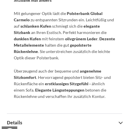
Sitzbank mal anders
Mit gelungener Optik lädt die
Polsterbank Global
Carmelo
zu entspannten Sitzrunden ein. Leichtfüßig und
auf
schlanken Kufen
schmiegt sich die
elegante
Sitzbank
an Ihren Esstisch. Perfekt harmonieren die
dunklen Kufen
mit feinstem
olivgrünem
Leder
.
Dezente
Metallelemente
halten die gut
gepolsterte
Rückenlehne
. Sie unterstreichen zusätzlich die leichte
Optik dieser Polsterbank.
Überzeugend auch der bequeme und
angenehme
Sitzkomfort
. Hervorragend gepolstert bieten Sitz- und
Rückenfläche ein
erstklassiges Sitzgefühl -
ähnlich
einem Sofa.
Elegante Längssteppungen
betonen die
Rückenlehne und verschaffen ihr zusätzlich Kontur.
Details