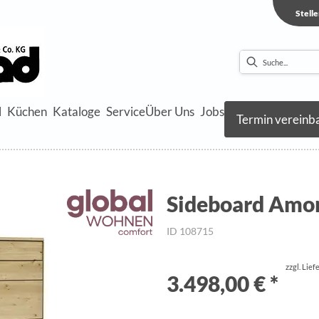
Stell
l
Küchen
Kataloge
Service
Über Uns
Jobs
Termin vereinb
Sideboard Amor
ID 108715
zzgl. Lie
3.498,00 € *