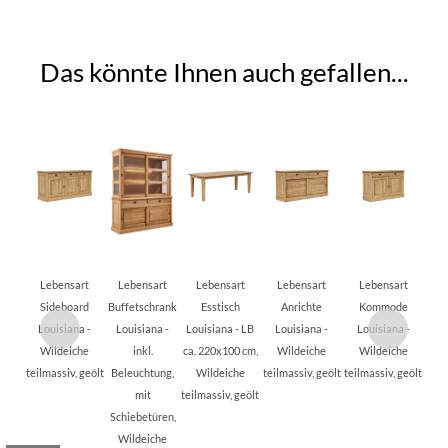
Das könnte Ihnen auch gefallen...
Lebensart
Lebensart
Lebensart
Lebensart
Lebensart
Sideboard
Buffetschrank
Esstisch
Anrichte
Kommode
Louisiana -
Louisiana -
Louisiana - LB
Louisiana -
Louisiana -
Wildeiche
inkl.
ca. 220x100 cm,
Wildeiche
Wildeiche
teilmassiv, geölt
Beleuchtung,
Wildeiche
teilmassiv, geölt
teilmassiv, geölt
mit
teilmassiv, geölt
Schiebetüren,
Wildeiche