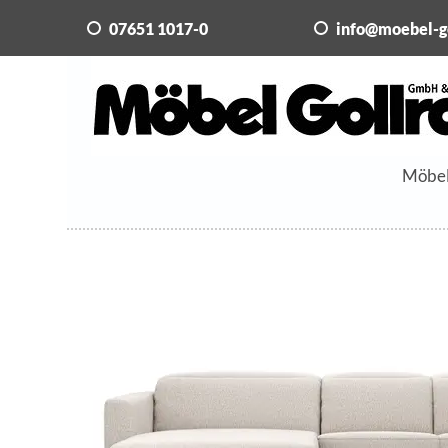
07651 1017-0
info@moebel-g
Möbe