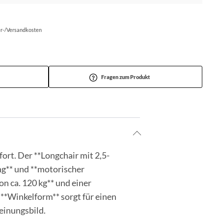
fer-/Versandkosten
Fragen zum Produkt
ort. Der **Longchair mit 2,5-
ung** und **motorischer
n ca. 120 kg** und einer
 **Winkelform** sorgt für einen
einungsbild.