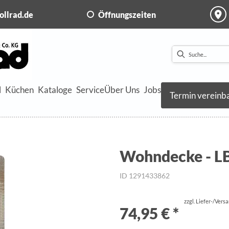
ollrad.de
Öffnungszeiten
l
Küchen
Kataloge
Service
Über Uns
Jobs
Termin vereinb
Wohndecke - LB
ID 1291433862
zzgl. Liefer-/Vers
74,95 € *