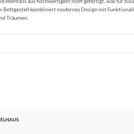
d ebenfalls aus hochwertigem Stoff gefertigt, was für zus
s Bettgestell kombiniert modernes Design mit Funktionalit
nd Träumen.
BELHAUS