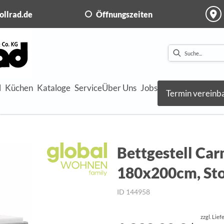
ollrad.de
Öffnungszeiten
l
Küchen
Kataloge
Service
Über Uns
Jobs
Termin vereinb
Bettgestell Car
180x200cm, Sto
ID 144958
zzgl. Lie