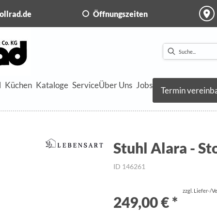
ollrad.de
Öffnungszeiten
l
Küchen
Kataloge
Service
Über Uns
Jobs
Termin vereinb
Stuhl Alara - St
ID 146261
zzgl. Liefer-/
249,00 € *