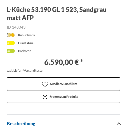
L-Küche 53.190 GL 1 523, Sandgrau
matt AFP
ID 148043
Kühlschrank
D
unstabzugshaube
Backofen
6.590,00 € *
zzgl. Liefer-/Versandkosten
Auf die Wunschliste
Fragen zum Produkt
Beschreibung