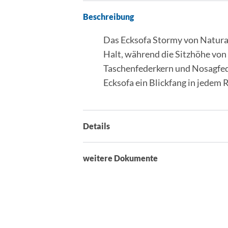
Beschreibung
Das Ecksofa Stormy von Natura H
Halt, während die Sitzhöhe von
Taschenfederkern und Nosagfede
Ecksofa ein Blickfang in jedem
Details
weitere Dokumente