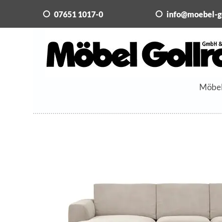
07651 1017-0
info@moebel-g
Möbe