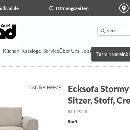
ollrad.de
Öffnungszeiten
l
Küchen
Kataloge
Service
Über Uns
Jobs
Termin vereinb
Ecksofa Stormy 
Sitzer, Stoff, C
ID 149388
Stoff