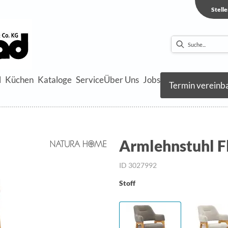
Stell
l
Küchen
Kataloge
Service
Über Uns
Jobs
Termin vereinb
Armlehnstuhl Fl
ID 3027992
Stoff