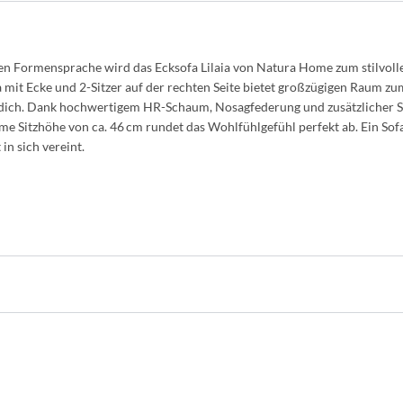
ren Formensprache wird das Ecksofa
Lilaia
von Natura Home zum stilvoll
 mit Ecke und 2-Sitzer auf der rechten Seite bietet großzügigen Raum zum
dich. Dank hochwertigem HR-Schaum, Nosagfederung und zusätzlicher S
 Sitzhöhe von ca. 46 cm rundet das Wohlfühlgefühl perfekt ab. Ein Sof
in sich vereint.