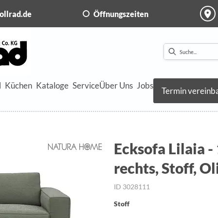
ollrad.de
Öffnungszeiten
l
Küchen
Kataloge
Service
Über Uns
Jobs
Termin vereinb
Ecksofa Lilaia - 
rechts, Stoff, O
ID 3028111
Stoff