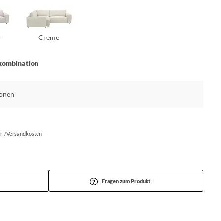
r
Creme
kombination
ionen
fer-/Versandkosten
Fragen zum Produkt