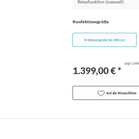
Relaxfunktion (manuell)
Konfektionsgröße
M (Körpergröße bis 180 cm)
zzgl. Lie
1.399,00 € *
Auf die Wunschliste