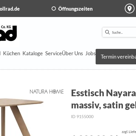
ollrad.de
Öffnungszeiten
l
Küchen
Kataloge
Service
Über Uns
Jobs
Termin vereinb
Esstisch Nayara
massiv, satin ge
ID 9155000
zzgl. Lie