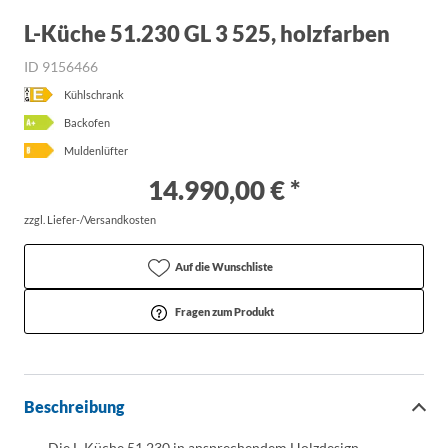
L-Küche 51.230 GL 3 525, holzfarben
ID 9156466
Kühlschrank
Backofen
Muldenlüfter
14.990,00 € *
zzgl. Liefer-/Versandkosten
Auf die Wunschliste
Fragen zum Produkt
Beschreibung
Die L-Küche 51.230 in ansprechendem Holzdesign