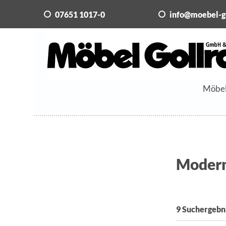
07651 1017-0
info@moebel-g
Möbe
Moder
9 Suchergebn