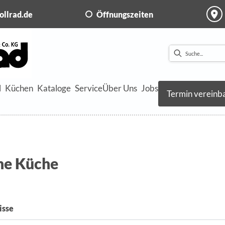
ollrad.de
Öffnungszeiten
l
Küchen
Kataloge
Service
Über Uns
Jobs
Termin vereinb
ne Küche
isse