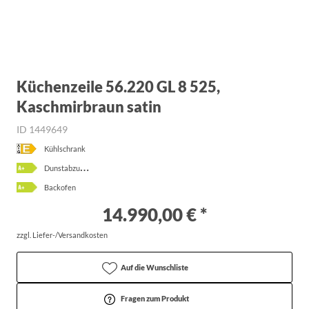
Küchenzeile 56.220 GL 8 525,
Kaschmirbraun satin
ID 1449649
Kühlschrank
D
unstabzugshaube
Backofen
14.990,00 € *
zzgl. Liefer-/Versandkosten
Auf die Wunschliste
Fragen zum Produkt