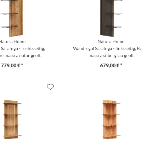
Natura Home
Natura Home
Saratoga - rechtsseitig,
Wandregal Saratoga - linksseitig, 
e massiv, natur geölt
massiv, silbergrau geölt
779,00 € *
679,00 € *