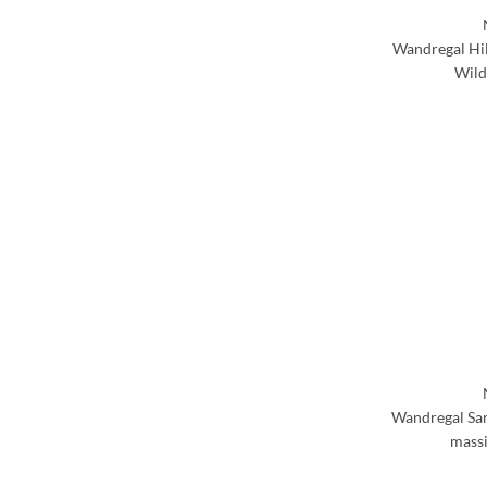
Wandregal Hil
Wild
Wandregal Sar
massi