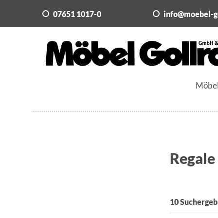
07651 1017-0
info@moebel-g
Möbe
Regale
10 Suchergeb