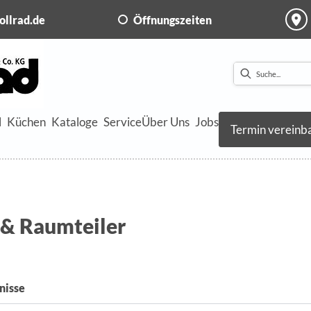
ollrad.de
Öffnungszeiten
l
Küchen
Kataloge
Service
Über Uns
Jobs
Termin vereinb
 & Raumteiler
nisse