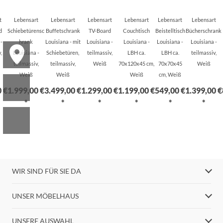
t
Lebensart
Lebensart
Lebensart
Lebensart
Lebensart
Lebensart
d
Schiebetürensc
Buffetschrank
TV-Board
Couchtisch
Beistelltisch
Bücherschrank
-
hrank
Louisiana - mit
Louisiana -
Louisiana -
Louisiana -
Louisiana -
,
Louisiana -
Schiebetüren,
teilmassiv,
LBH ca.
LBH ca.
teilmassiv,
teilmassiv,
teilmassiv,
Weiß
70x120x45 cm,
70x70x45
Weiß
Weiß
Weiß
Weiß
cm, Weiß
0 €
1.999,00 €
3.499,00 €
1.299,00 €
1.199,00 €
549,00 €
1.399,00 €
*
*
*
*
*
*
WIR SIND FÜR SIE DA
UNSER MÖBELHAUS
UNSERE AUSWAHL