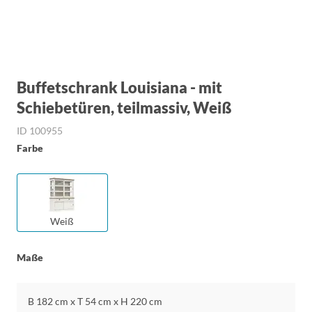
Buffetschrank Louisiana - mit
Schiebetüren, teilmassiv, Weiß
ID 100955
Farbe
Weiß
Maße
B 182 cm x T 54 cm x H 220 cm