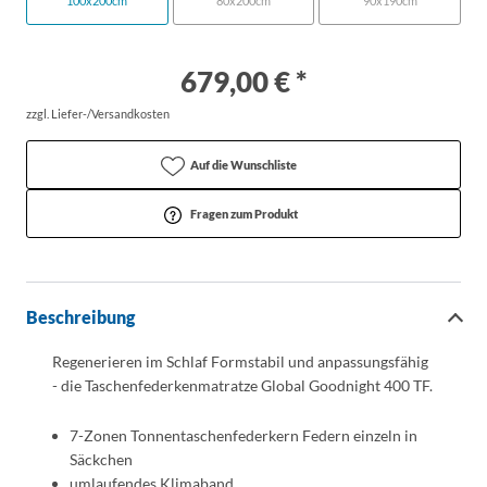
100x200cm
80x200cm
90x190cm
679,00 € *
zzgl. Liefer-/Versandkosten
Auf die Wunschliste
Fragen zum Produkt
Beschreibung
Regenerieren im Schlaf Formstabil und anpassungsfähig
- die Taschenfederkenmatratze Global Goodnight 400 TF.
7-Zonen Tonnentaschenfederkern Federn einzeln in
Säckchen
umlaufendes Klimaband