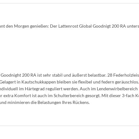
annt den Morgen genießen: Der Lattenrost Global Goodnigt 200 RA unterst
odnight 200 RA ist sehr stabil und äußerst belastbar. 28 Federholzleis
Gelagert in Kautschukkappen bleiben sie flexibel und federn geräuschlo
ndividuell im Härtegrad reguliert werden. Auch im Lendenwirbelbereich is
 extra Komfort ist auch im Schulterbereich gesorgt. Mit dieser 3-fach 
und minimieren die Belastungen Ihres Rückens.