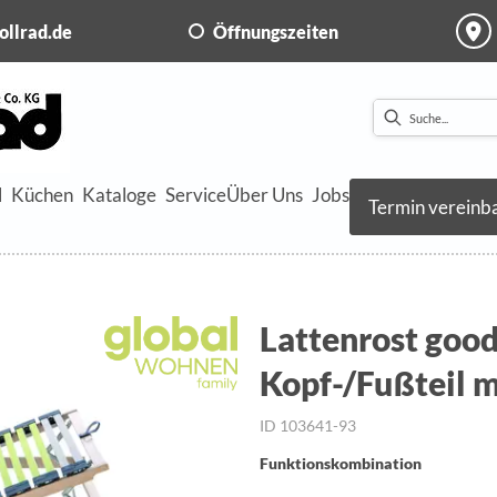
ollrad.de
Öffnungszeiten
l
Küchen
Kataloge
Service
Über Uns
Jobs
Termin vereinb
Lattenrost goo
Kopf-/Fußteil m
ID 103641-93
Funktionskombination