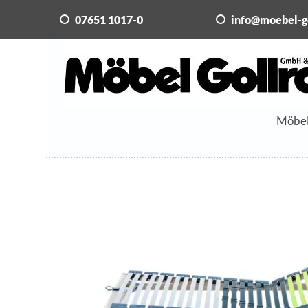
07651 1017-0
info@moebel-g
Möbe