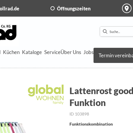
ollrad.de
Öffnungszeiten
l
Küchen
Kataloge
Service
Über Uns
Jobs
Termin vereinb
Lattenrost good
Funktion
ID 103898
Funktionskombination