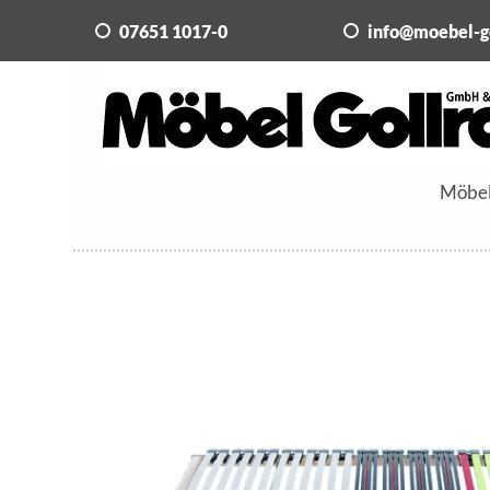
07651 1017-0
info@moebel-g
Möbe