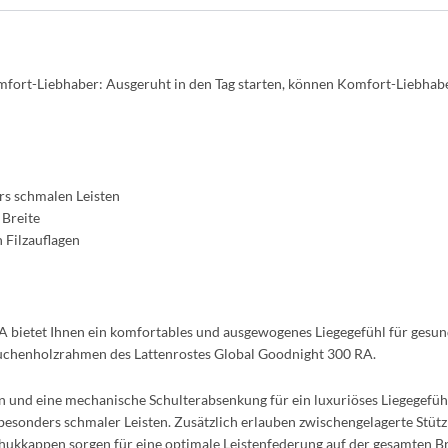
omfort-Liebhaber: Ausgeruht in den Tag starten, können Komfort-Liebha
rs schmalen Leisten
 Breite
 Filzauflagen
 bietet Ihnen ein komfortables und ausgewogenes Liegegefühl für gesun
 Buchenholzrahmen des Lattenrostes Global Goodnight 300 RA.
 und eine mechanische Schulterabsenkung für ein luxuriöses Liegegefühl
 besonders schmaler Leisten. Zusätzlich erlauben zwischengelagerte Stütz
ukkappen sorgen für eine optimale Leistenfederung auf der gesamten Bre