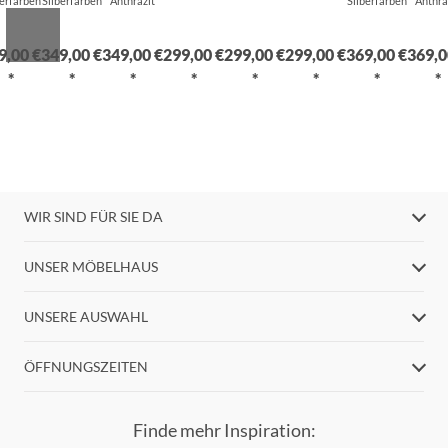
berfarben
Silberfarben
Anthrazit
Silberfarben
Anthra
9,00 €
349,00 €
349,00 €
299,00 €
299,00 €
299,00 €
369,00 €
369,0
*
*
*
*
*
*
*
*
WIR SIND FÜR SIE DA
UNSER MÖBELHAUS
UNSERE AUSWAHL
ÖFFNUNGSZEITEN
Finde mehr Inspiration: