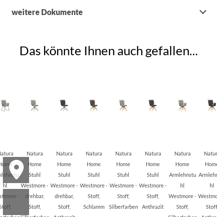
weitere Dokumente
Das könnte Ihnen auch gefallen...
atura
Natura
Natura
Natura
Natura
Natura
Natura
Natu
Home
Home
Home
Home
Home
Home
Home
Hom
lehnstu
Stuhl
Stuhl
Stuhl
Stuhl
Stuhl
Armlehnstu
Armleh
hl
Westmore -
Westmore -
Westmore -
Westmore -
Westmore -
hl
hl
tmore -
drehbar,
drehbar,
Stoff,
Stoff,
Stoff,
Westmore -
Westmo
Stoff,
Stoff,
Stoff,
Schlamm
Silberfarben
Anthrazit
Stoff,
Stoff