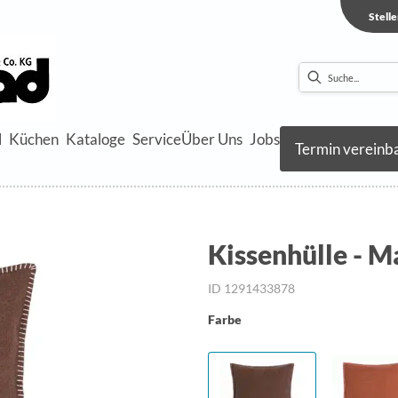
Stell
l
Küchen
Kataloge
Service
Über Uns
Jobs
Termin vereinb
Kissenhülle - M
ID 1291433878
Farbe