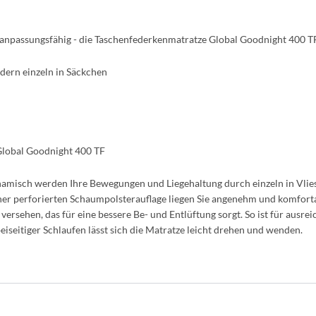
 anpassungsfähig - die Taschenfederkenmatratze Global Goodnight 400 TF
ern einzeln in Säckchen
lobal Goodnight 400 TF
ynamisch werden Ihre Bewegungen und Liegehaltung durch einzeln in Vli
einer perforierten Schaumpolsterauflage liegen Sie angenehm und komfor
rsehen, das für eine bessere Be- und Entlüftung sorgt. So ist für ausrei
beiseitiger Schlaufen lässt sich die Matratze leicht drehen und wenden.