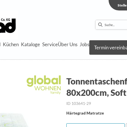
Stell
l
Küchen
Kataloge
Service
Über Uns
Jobs
Termin vereinb
Tonnentaschenf
80x200cm, Soft
ID 103641-29
Härtegrad Matratze