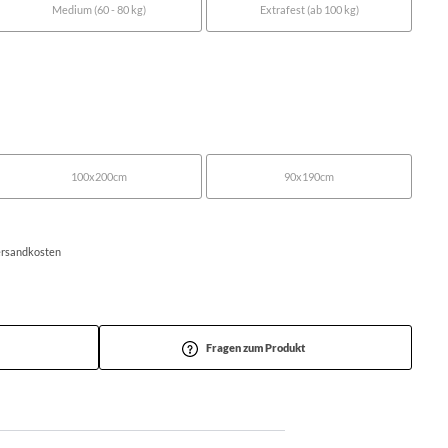
Medium (60 - 80 kg)
Extrafest (ab 100 kg)
100x200cm
90x190cm
Versandkosten
Fragen zum Produkt