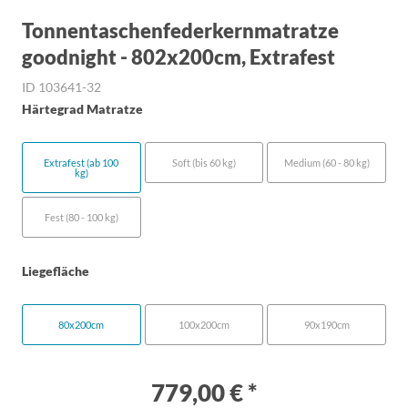
Tonnentaschenfederkernmatratze
goodnight - 802x200cm, Extrafest
ID 103641-32
Härtegrad Matratze
Extrafest (ab 100
Soft (bis 60 kg)
Medium (60 - 80 kg)
kg)
Fest (80 - 100 kg)
Liegefläche
80x200cm
100x200cm
90x190cm
779,00 € *